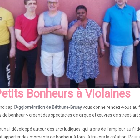
etits Bonheurs
à
Violaines
andicap,
l’Agglomération de Béthune-Bruay
vous donne rendez-vous au f
s de bonheur » créent des spectacles de cirque et œuvres de street-art s
nal, développé autour des arts ludiques, qui a pris de l’ampleur au fil
apporter des moments de bonheur à tous, à travers la création. Pour se 