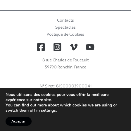
Contacts
Spectacles
Politique de Cookies
8 rue Charles de Foucault
59790 Ronchin, France
Nº Siret : 81500003900041
Nº Licence : 2021009632
Nous utilisons des cookies pour vous offrir la meilleure
expérience sur notre site.
Code APE : 9001Z
You can find out more about which cookies we are using or
© 2026 Collectif Primavez |
info@collectifprimavez.com
switch them off in
settings
.
Accepter