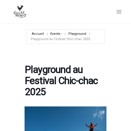
Aller
au
contenu
Accueil
Events -
Playground
Playground au Festival Chic-chac 2025
Playground au
Festival Chic-chac
2025