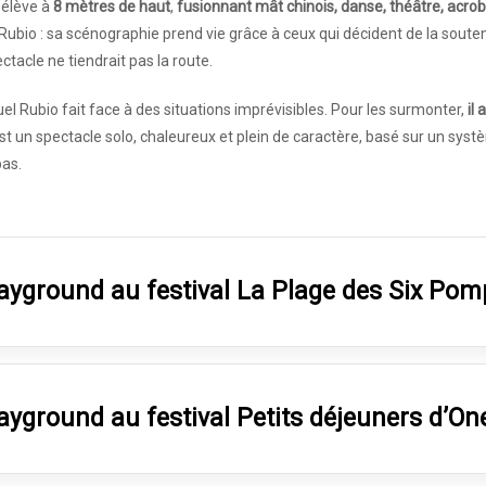
’élève à
8 mètres de haut
,
fusionnant mât chinois, danse, théâtre, acro
Rubio : sa scénographie prend vie grâce à ceux qui décident de la souten
ctacle ne tiendrait pas la route.
uel Rubio fait face à des situations imprévisibles. Pour les surmonter,
il
st un spectacle solo, chaleureux et plein de caractère, basé sur un systèm
pas.
ayground au festival La Plage des Six Pom
ayground au festival Petits déjeuners d’On