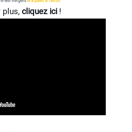
ré-les-Vergers
le 8 juillet à 18h30.
r plus,
cliquez ici
!