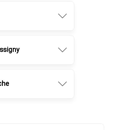
ussigny
che