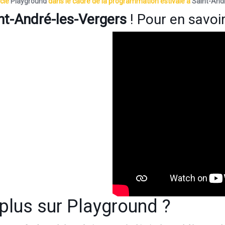
acle
Playground
dans le cadre de la programmation estivale à
Saint-And
nt-André-les-Vergers
! Pour en savoi
 plus sur
Playground
?