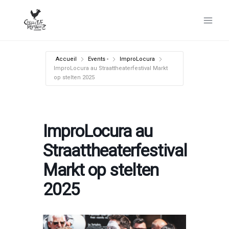
Aller
au
contenu
Accueil
Events -
ImproLocura
ImproLocura au Straattheaterfestival Markt
op stelten 2025
ImproLocura au
Straattheaterfestival
Markt op stelten
2025