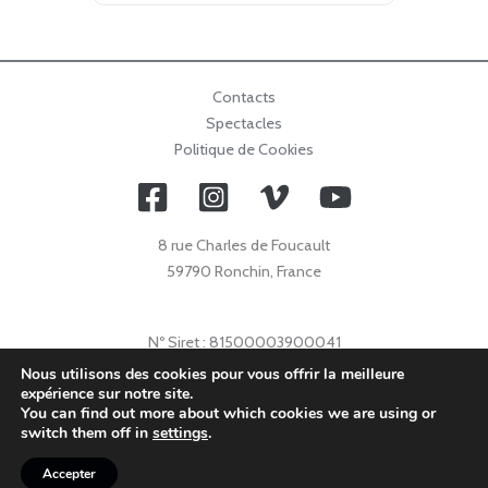
Contacts
Spectacles
Politique de Cookies
8 rue Charles de Foucault
59790 Ronchin, France
Nº Siret : 81500003900041
Nº Licence : 2021009632
Nous utilisons des cookies pour vous offrir la meilleure
expérience sur notre site.
Code APE : 9001Z
You can find out more about which cookies we are using or
© 2026 Collectif Primavez |
info@collectifprimavez.com
switch them off in
settings
.
Accepter