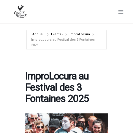
Aller
au
contenu
Accueil
Events -
ImproLocura
ImproLocura au Festival des 3 Fontaines
2025
ImproLocura au
Festival des 3
Fontaines 2025