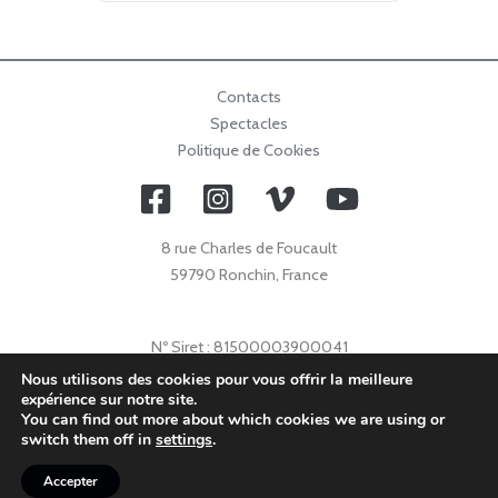
Contacts
Spectacles
Politique de Cookies
8 rue Charles de Foucault
59790 Ronchin, France
Nº Siret : 81500003900041
Nº Licence : 2021009632
Nous utilisons des cookies pour vous offrir la meilleure
expérience sur notre site.
Code APE : 9001Z
You can find out more about which cookies we are using or
© 2026 Collectif Primavez |
info@collectifprimavez.com
switch them off in
settings
.
Accepter